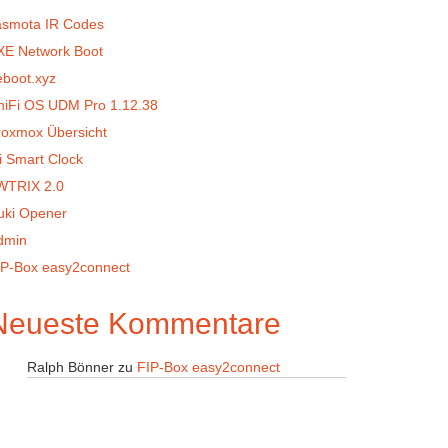
asmota IR Codes
XE Network Boot
eboot.xyz
niFi OS UDM Pro 1.12.38
roxmox Übersicht
i Smart Clock
WTRIX 2.0
uki Opener
dmin
IP-Box easy2connect
Neueste Kommentare
Ralph Bönner
zu
FIP-Box easy2connect